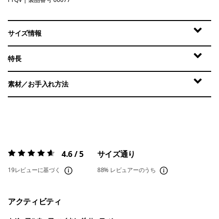
Fruity Times: Quiet Violet
サイズ情報
特長
素材／お手入れ方法
4.6 / 5
サイズ通り
評価:
4.6 / 5
19レビューに基づく
88%
レビュアーのうち
アクティビティ