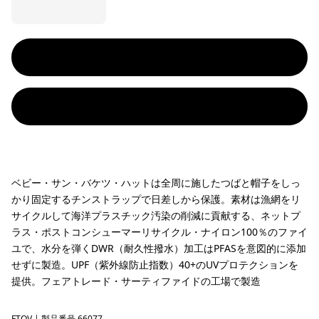
ベビー・サン・バケツ・ハットは全周に施したつばと帽子をしっ
かり固定するチンストラップで日差しから保護。素材は漁網をリ
サイクルして海洋プラスチック汚染の削減に貢献する、ネットプ
ラス・ポストコンシューマーリサイクル・ナイロン100％のファイ
ユで、水分を弾くDWR（耐久性撥水）加工はPFASを意図的に添加
せずに製造。UPF（紫外線防止指数）40+のUVプロテクションを
提供。フェアトレード・サーティファイドの工場で製造
FTQV
| 製品番号 66077