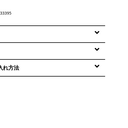
: River Rock Green
33395
入れ方法