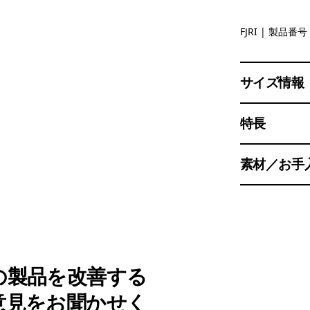
Fish Jump
FJRI
| 製品番号 
サイズ情報
特長
素材／お手
の製品を改善する
意見をお聞かせく