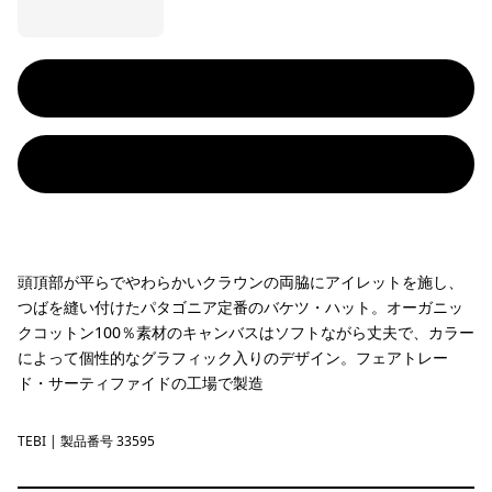
頭頂部が平らでやわらかいクラウンの両脇にアイレットを施し、
つばを縫い付けたパタゴニア定番のバケツ・ハット。オーガニッ
クコットン100％素材のキャンバスはソフトながら丈夫で、カラー
によって個性的なグラフィック入りのデザイン。フェアトレー
ド・サーティファイドの工場で製造
TEBI
Text Logo: Birch White
| 製品番号 33595