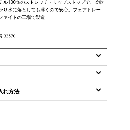
テル100％のストレッチ・リップストップで、柔軟
かり水に落としても浮くので安心。フェアトレー
ファイドの工場で製造
rown
 33570
入れ方法