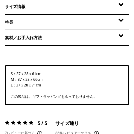
サイズ情報
特長
素材／お手入れ方法
S：37ｘ28ｘ61cm
M：37ｘ28ｘ66cm
L：37ｘ28ｘ71cm
この製品は、ギフトラッピングを承っておりません。
5 / 5
サイズ通り
評価:
5 / 5
7レビューに基づく
86%
レビュアーのうち