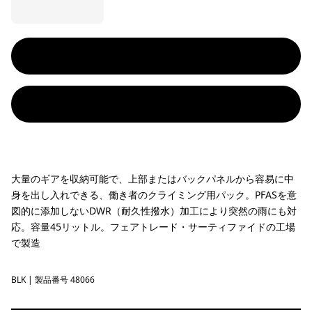
大量のギアを収納可能で、上部またはバックパネルから容易に中
身を出し入れできる、働き者のクライミング用パック。PFASを意
図的に添加しないDWR（耐久性撥水）加工により突然の雨にも対
応。容量45リットル。フェアトレード・サーティファイドの工場
で製造
BLK
Black
| 製品番号 48066