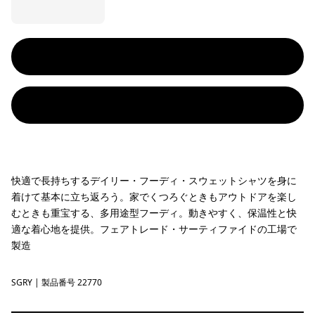
快適で長持ちするデイリー・フーディ・スウェットシャツを身に
着けて基本に立ち返ろう。家でくつろぐときもアウトドアを楽し
むときも重宝する、多用途型フーディ。動きやすく、保温性と快
適な着心地を提供。フェアトレード・サーティファイドの工場で
製造
SGRY
Salt Grey
| 製品番号 22770