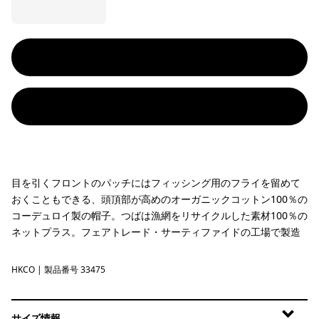
目を引くフロントのパッチにはフィッシング用のフライを留めて
おくこともできる、頭頂部が高めのオーガニックコットン100％の
コーデュロイ製の帽子。つばは漁網をリサイクルした素材100％の
ネットプラス。フェアトレード・サーティファイドの工場で製造
HKCO
Hook Hopper: Coriander Brown
| 製品番号 33475
サイズ情報