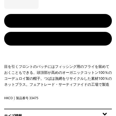
目を引くフロントのパッチにはフィッシング用のフライを留めて
おくこともできる、頭頂部が高めのオーガニックコットン100％の
コーデュロイ製の帽子。つばは漁網をリサイクルした素材100％の
ネットプラス。フェアトレード・サーティファイドの工場で製造
HKCO
Hook Hopper: Coriander Brown
| 製品番号 33475
サイズ情報