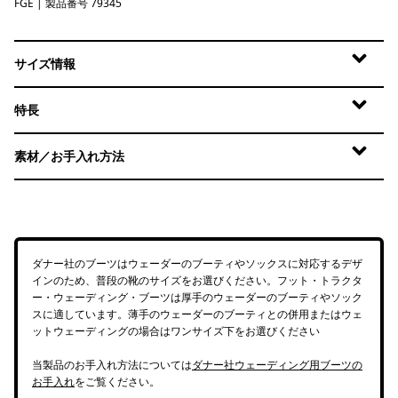
FGE
Forge Grey
| 製品番号 79345
サイズ情報
特長
素材／お手入れ方法
ダナー社のブーツはウェーダーのブーティやソックスに対応するデザ
インのため、普段の靴のサイズをお選びください。フット・トラクタ
ー・ウェーディング・ブーツは厚手のウェーダーのブーティやソック
スに適しています。薄手のウェーダーのブーティとの併用またはウェ
ットウェーディングの場合はワンサイズ下をお選びください
当製品のお手入れ方法については
ダナー社ウェーディング用ブーツの
お手入れ
をご覧ください。