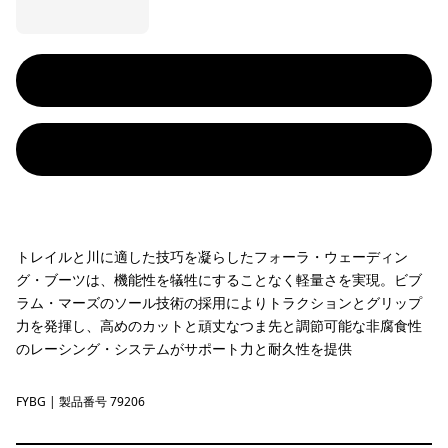
トレイルと川に適した技巧を凝らしたフォーラ・ウェーディン
グ・ブーツは、機能性を犠牲にすることなく軽量さを実現。ビブ
ラム・マーズのソール技術の採用によりトラクションとグリップ
力を発揮し、高めのカットと頑丈なつま先と調節可能な非腐食性
のレーシング・システムがサポート力と耐久性を提供
FYBG
Forge Grey w/Basin Green
| 製品番号 79206