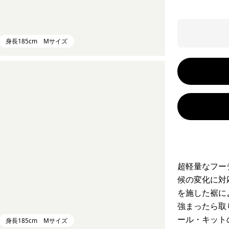
身長185cm Mサイズ
超軽量なフー
候の変化に対
を施した裾に
強まったら取
ール・キット
身長185cm Mサイズ