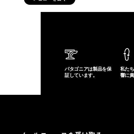
パタゴニアは製品を保
私た
証しています。
響に
製品保証を見る
フット