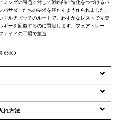
イミングの課題に対して戦略的に進化をつづけるパ
ンバサダーたちの要求を満たすよう作られました。
いマルチピッチのルートで、わずかなレストで完登
ルギーを回復するのに貢献します。フェアトレー
ファイドの工場で製造
en
 85680
入れ方法