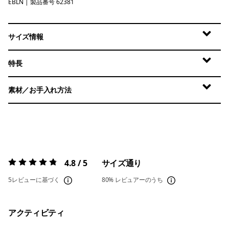
EBLN
Eat the Bait: Lemon Zest
| 製品番号 62381
サイズ情報
特長
素材／お手入れ方法
4.8 / 5
サイズ通り
評価:
4.8 / 5
5レビューに基づく
80%
レビュアーのうち
アクティビティ