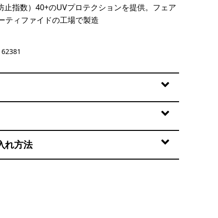
防止指数）40+のUVプロテクションを提供。フェア
ーティファイドの工場で製造
gie: Light Violet
62381
入れ方法