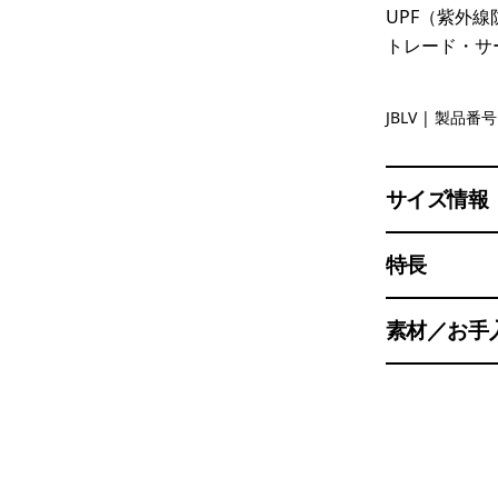
UPF（紫外線
トレード・サ
Jaguar Boo
JBLV
| 製品番号 
サイズ情報
特長
素材／お手