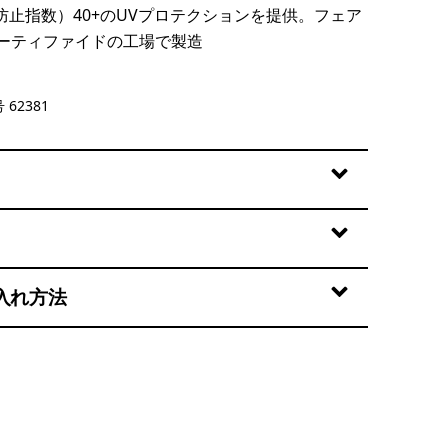
防止指数）40+のUVプロテクションを提供。フェア
ーティファイドの工場で製造
ogo: Shore Blue
 62381
入れ方法