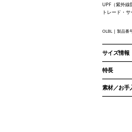
UPF（紫外線
トレード・サ
'95 Oval L
OLBL
| 製品番号
サイズ情報
特長
素材／お手