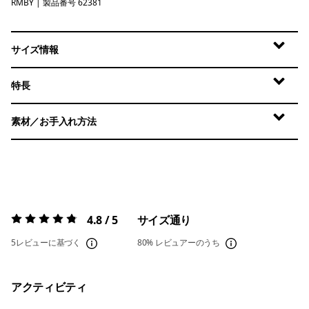
RMBY
Ridge Rise Moonlight: Buttercup Yellow
| 製品番号 62381
サイズ情報
特長
素材／お手入れ方法
4.8 / 5
サイズ通り
評価:
4.8 / 5
5レビューに基づく
80%
レビュアーのうち
アクティビティ