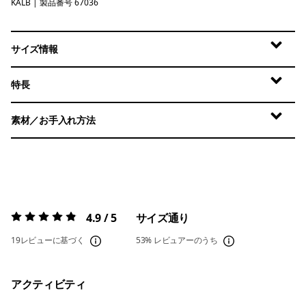
KALB
Kaleido: Black
| 製品番号 67036
サイズ情報
特長
素材／お手入れ方法
4.9 / 5
サイズ通り
評価:
4.9 / 5
19レビューに基づく
53%
レビュアーのうち
アクティビティ