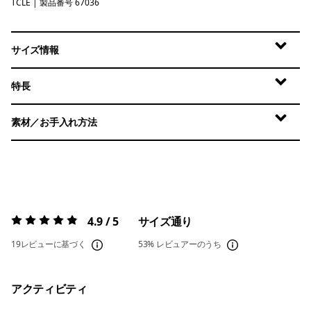
TCLE
Tropiclimb: Hot Ember
| 製品番号 67036
サイズ情報
特長
素材／お手入れ方法
4.9 / 5
サイズ通り
評価:
4.9 / 5
19レビューに基づく
53%
レビュアーのうち
アクティビティ