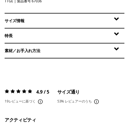
TTGE
Tidal Threads: Gem Green
| 製品番号 67036
サイズ情報
特長
素材／お手入れ方法
4.9 / 5
サイズ通り
評価:
4.9 / 5
19レビューに基づく
53%
レビュアーのうち
アクティビティ