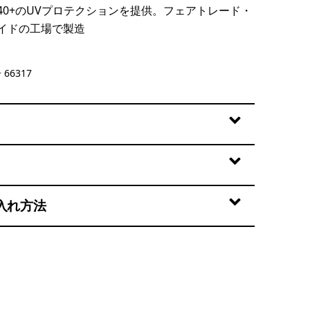
40+のUVプロテクションを提供。フェアトレード・
イドの工場で製造
 Logo: Early Teal
66317
入れ方法