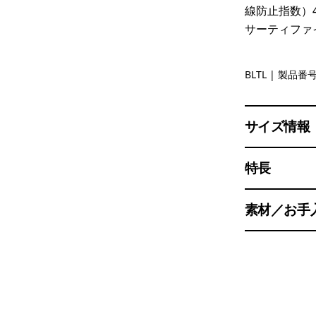
線防止指数）
サーティファ
Boardshort
BLTL
| 製品番号 
サイズ情報
特長
素材／お手