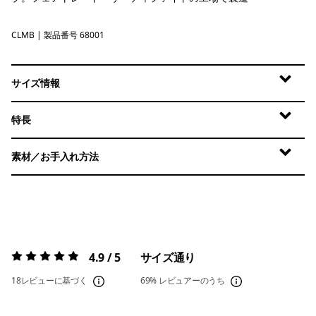
CLMB
Clement Blue
| 製品番号 68001
サイズ情報
特長
素材／お手入れ方法
4.9 / 5
サイズ通り
評価:
4.9 / 5
18レビューに基づく
69%
レビュアーのうち