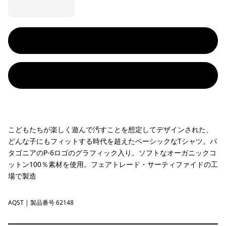
こどもたちが楽しく遊んで汚すことを想定してデザインされた、
どんな子にもフィットする時代を超えたベーシックなTシャツ。パ
タゴニアのP-6ロゴのグラフィック入り。ソフトなオーガニックコ
ットン100％素材を使用。フェアトレード・サーティファイドの工
場で製造
AQST
Aqua Stone
| 製品番号 62148