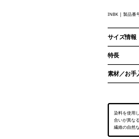
Ink Black
INBK
| 製品番号
サイズ情報
特長
素材／お手
染料を使用
合いが異な
繊維の自然