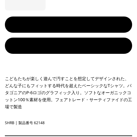
こどもたちが楽しく遊んで汚すことを想定してデザインされた、
どんな子にもフィットする時代を超えたベーシックなTシャツ。パ
タゴニアのP-6ロゴのグラフィック入り。ソフトなオーガニックコ
ットン100％素材を使用。フェアトレード・サーティファイドの工
場で製造
SHRB
Shore Blue
| 製品番号 62148