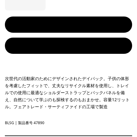
次世代の活動家のためにデザインされたデイパック。子供の体形
を考慮したフィットで、丈夫なリサイクル素材を使用し、トレイ
ルでの使用に最適なショルダーストラップとバックパネルを備
え、自然について学ぶのも探検するのもおまかせ。容量12リット
ル。フェアトレード・サーティファイドの工場で製造
BLSG
Blue Sage
| 製品番号 47890