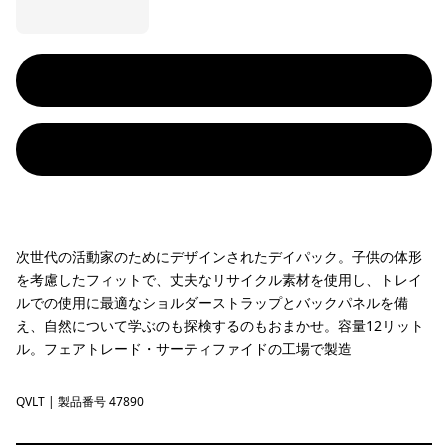
次世代の活動家のためにデザインされたデイパック。子供の体形
を考慮したフィットで、丈夫なリサイクル素材を使用し、トレイ
ルでの使用に最適なショルダーストラップとバックパネルを備
え、自然について学ぶのも探検するのもおまかせ。容量12リット
ル。フェアトレード・サーティファイドの工場で製造
QVLT
Quiet Violet
| 製品番号 47890