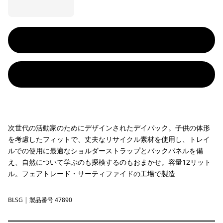
次世代の活動家のためにデザインされたデイパック。子供の体形
を考慮したフィットで、丈夫なリサイクル素材を使用し、トレイ
ルでの使用に最適なショルダーストラップとバックパネルを備
え、自然について学ぶのも探検するのもおまかせ。容量12リット
ル。フェアトレード・サーティファイドの工場で製造
BLSG
Blue Sage
| 製品番号 47890