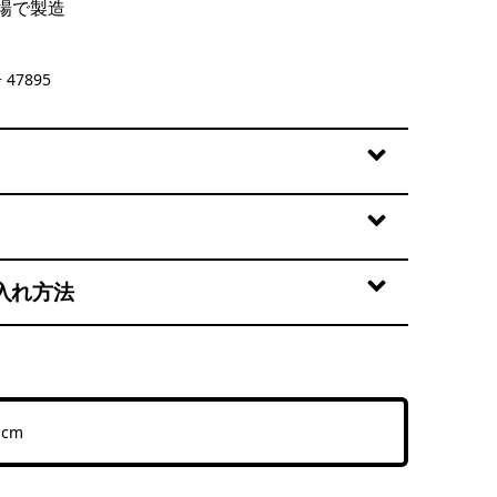
場で製造
47895
入れ方法
5 cm