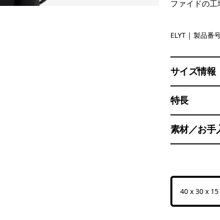
ファイドの工
Early Teal
ELYT
| 製品番号 
サイズ情報
特長
素材／お手
40 x 30 x 1