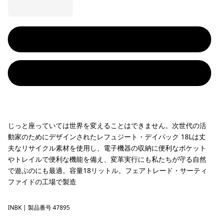
じっと座っていては世界を変えることはできません。次世代の活
動家のためにデザインされたレフュジート・デイパック 18Lは丈
夫なリサイクル素材を使用し、電子機器の収納に便利なポケット
やトレイルで便利な機能を備え、変革実行にも私たちが守る自然
で遊ぶのにも最適。容量18リットル。フェアトレード・サーティ
ファイドの工場で製造
INBK
Ink Black
| 製品番号 47895