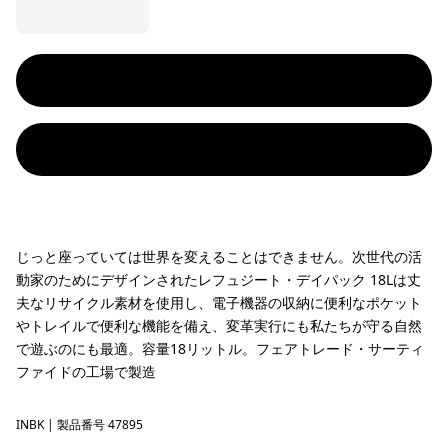
じっと座っていては世界を変えることはできません。次世代の活
動家のためにデザインされたレフュジート・デイパック 18Lは丈
夫なリサイクル素材を使用し、電子機器の収納に便利なポケット
やトレイルで便利な機能を備え、変革実行にも私たちが守る自然
で遊ぶのにも最適。容量18リットル。フェアトレード・サーティ
ファイドの工場で製造
INBK
Ink Black
| 製品番号 47895