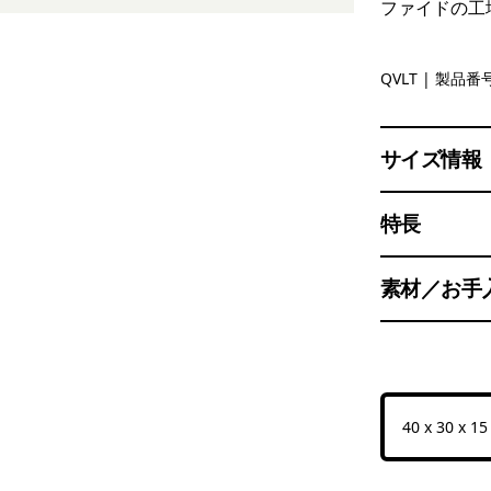
ファイドの工
Quiet Viol
QVLT
| 製品番号
サイズ情報
特長
素材／お手
40 x 30 x 1