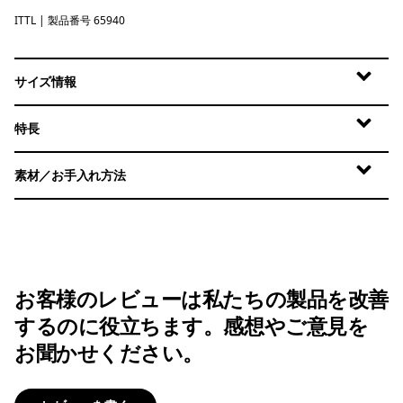
ITTL
Island Turtle: Early Teal
| 製品番号 65940
サイズ情報
特長
素材／お手入れ方法
お客様のレビューは私たちの製品を改善
するのに役立ちます。感想やご意見を
お聞かせください。