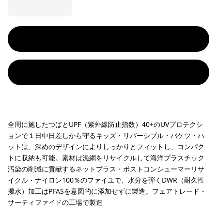
全周に施したつばとUPF（紫外線防止指数）40+のUVプロテクシ
ョンで１日中日差しから守るキッズ・リバーシブル・バケツ・ハ
ットは、深めのデザインによりしっかりとフィットし、コンパク
トに収納も可能。素材は漁網をリサイクルして海洋プラスチック
汚染の削減に貢献するネットプラス・ポストコンシューマーリサ
イクル・ナイロン100％のファイユで、水分を弾くDWR（耐久性
撥水）加工はPFASを意図的に添加せずに製造。フェアトレード・
サーティファイドの工場で製造