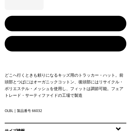
どこへ行くときも頼りになるキッズ用のトラッカー・ハット。前
頭部とつばにはオーガニックコットン、後頭部にはリサイクル・
ポリエステル・メッシュを使用し、フィットは調節可能。フェア
トレード・サーティファイドの工場で製造
OLBL
'95 Oval Logo: Shore Blue
| 製品番号 66032
サイズ情報