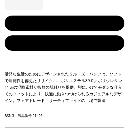
活発な生活のためにデザインされた２ルーズ・パンツは、ソフト
で速乾性を備えたリサイクル・ポリエステル89％／ポリウレタン
11％の混紡素材が抜群の肌触りを提供。脚にかけてモダンな仕立
てのフィットにより、快適に動きつづけられるカジュアルなデザ
イン。フェアトレード・サーティファイドの工場で製造
BSNG
Basin Green
| 製品番号 21495