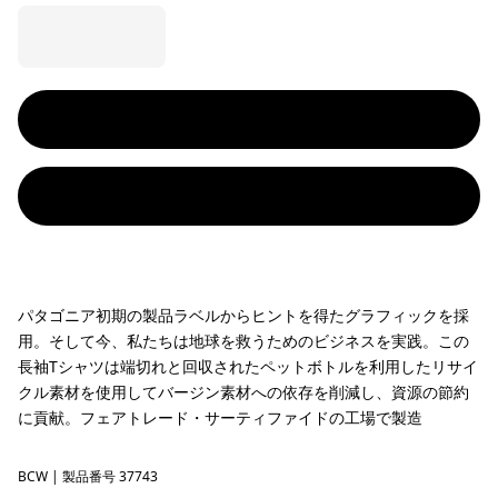
パタゴニア初期の製品ラベルからヒントを得たグラフィックを採
用。そして今、私たちは地球を救うためのビジネスを実践。この
長袖Tシャツは端切れと回収されたペットボトルを利用したリサイ
クル素材を使用してバージン素材への依存を削減し、資源の節約
に貢献。フェアトレード・サーティファイドの工場で製造
BCW
Birch White
| 製品番号 37743