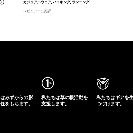
カジュアルウェア, ハイキング, ランニング
レビュアーに好評
ちはみずからの影
私たちは草の根活動を
私たちはギアを
責任をもちます。
支援します。
つづけます。
プリントを見る
アクティビズムを見る
Worn Wearを見る