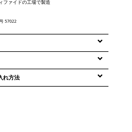
ィファイドの工場で製造
cks: New Navy
 57022
入れ方法