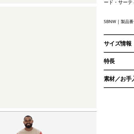
ード・サーテ
Solar Blo
SBNW
| 製品番号
サイズ情報
特長
素材／お手