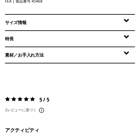
FEA
Feather Grey
| 製品番号 45468
サイズ情報
特長
素材／お手入れ方法
5 / 5
評価:
5 / 5
2レビューに基づく
アクティビティ