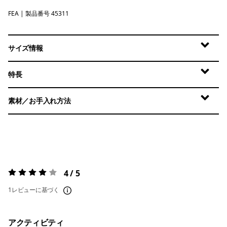
FEA
Feather Grey
| 製品番号 45311
サイズ情報
特長
素材／お手入れ方法
4 / 5
評価:
4 / 5
1レビューに基づく
アクティビティ