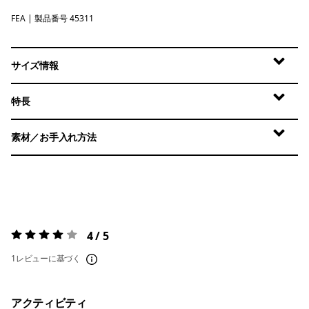
FEA
Feather Grey
| 製品番号 45311
サイズ情報
特長
素材／お手入れ方法
4 / 5
評価:
4 / 5
1レビューに基づく
アクティビティ