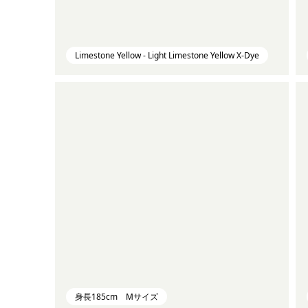
Limestone Yellow - Light Limestone Yellow X-Dye
身長185cm Mサイズ