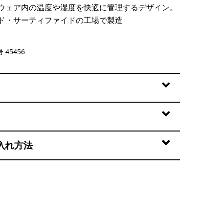
ウェア内の温度や湿度を快適に管理するデザイン。
ド・サーティファイドの工場で製造
 Yellow - Light Limestone Yellow X-Dye
 45456
入れ方法