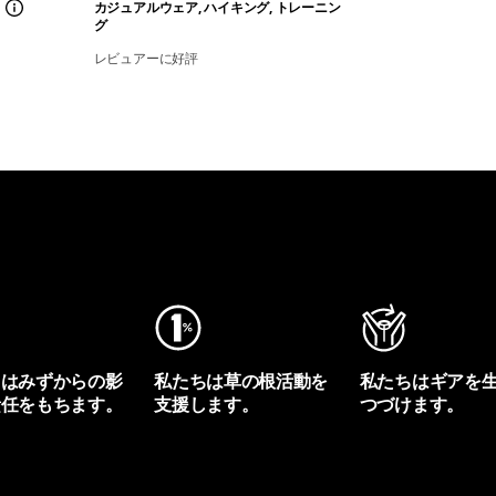
カジュアルウェア, ハイキング, トレーニン
グ
レビュアーに好評
ちはみずからの影
私たちは草の根活動を
私たちはギアを
責任をもちます。
支援します。
つづけます。
プリントを見る
アクティビズムを見る
Worn Wearを見る