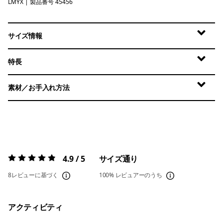
LMYX
Limestone Yellow - Light Limestone Yellow X-Dye
| 製品番号 45456
サイズ情報
特長
素材／お手入れ方法
4.9 / 5
サイズ通り
評価:
4.9 / 5
8レビューに基づく
100%
レビュアーのうち
アクティビティ