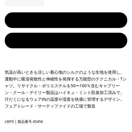
気温が高いときも涼しい着心地のシルクのような生地を使用し、
運動中に吸湿発散性と伸縮性を発揮する万能型のテクニカル・Tシ
ャツ。リサイクル・ポリエステルを50〜100％含むキャプリー
ン・クール・デイリー製品はハイキュ・ミント防臭加工済みで、
汗だくになるウェア内の温度や湿度を快適に管理するデザイン。
フェアトレード・サーティファイドの工場で製造
LMYX
Limestone Yellow - Light Limestone Yellow X-Dye
| 製品番号 45456