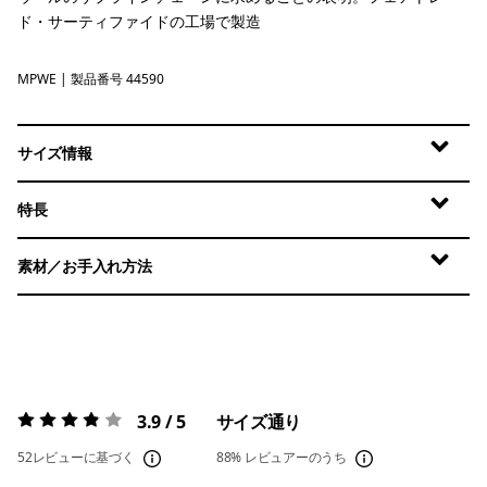
ド・サーティファイドの工場で製造
MPWE
Multi-Pitch: Weathered Stone
| 製品番号 44590
サイズ情報
特長
素材／お手入れ方法
3.9 / 5
サイズ通り
評価:
3.9 / 5
52レビューに基づく
88%
レビュアーのうち