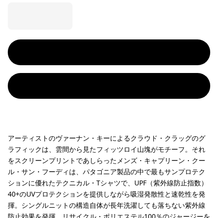
アーティストのヴァーナン・キーによるクラウド・クラッグのグ
ラフィックは、雲間から見たフィッツロイ山塊がモチーフ。それ
をスクリーンプリントであしらったメンズ・キャプリーン・クー
ル・サン・フーディは、パタゴニア製品の中で最もサンプロテク
ションに優れたテクニカル・Tシャツで、UPF（紫外線防止指数）
40+のUVプロテクションを提供しながら吸湿発散性と速乾性を発
揮。シングルニットの構造自体が長年洗濯しても落ちない紫外線
防止効果を発揮。リサイクル・ポリエステル100％のジャージーを