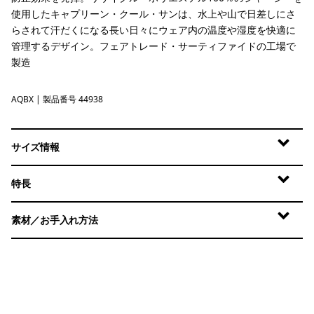
使用したキャプリーン・クール・サンは、水上や山で日差しにさ
らされて汗だくになる長い日々にウェア内の温度や湿度を快適に
管理するデザイン。フェアトレード・サーティファイドの工場で
製造
AQBX
Aquatic Blue - Light Aquatic Blue X-Dye
| 製品番号 44938
サイズ情報
特長
素材／お手入れ方法