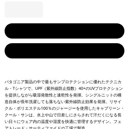
パタゴニア製品の中で最もサンプロテクションに優れたテクニカ
ル・Tシャツで、UPF（紫外線防止指数）40+のUVプロテクション
を提供しながら吸湿発散性と速乾性を発揮。シングルニットの構
造自体が長年洗濯しても落ちない紫外線防止効果を発揮。リサイ
クル・ポリエステル100％のジャージーを使用したキャプリーン・
クール・サンは、水上や山で日差しにさらされて汗だくになる長
い日々にウェア内の温度や湿度を快適に管理するデザイン。フェ
アトレード・サーティファイドの工場で製造