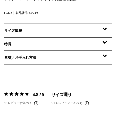
FGNX
Forge Grey - Noble Grey X-Dye
| 製品番号 44939
サイズ情報
特長
素材／お手入れ方法
4.8 / 5
サイズ通り
評価:
4.8 / 5
11レビューに基づく
91%
レビュアーのうち