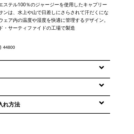
エステル100％のジャージーを使用したキャプリー
サンは、水上や山で日差しにさらされて汗だくにな
ウェア内の温度や湿度を快適に管理するデザイン。
ド・サーティファイドの工場で製造
een - Light Canopy Green X-Dye
 44800
入れ方法