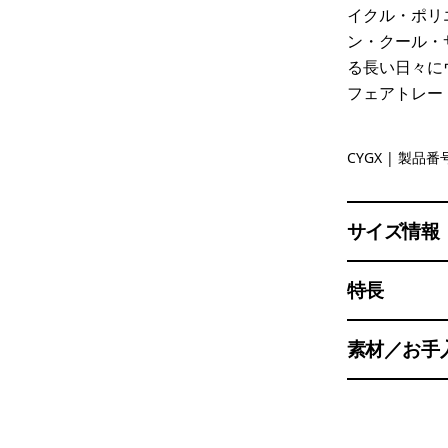
イクル・ポリ
ン・クール・
る長い日々に
フェアトレー
Canopy Gr
CYGX
| 製品番号
サイズ情報
特長
素材／お手