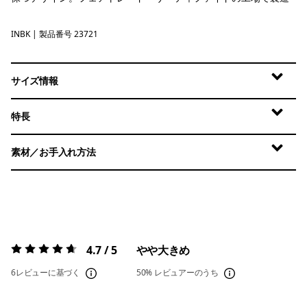
INBK
Ink Black
| 製品番号 23721
サイズ情報
特長
素材／お手入れ方法
4.7 / 5
やや大きめ
評価:
4.7 / 5
6レビューに基づく
50%
レビュアーのうち