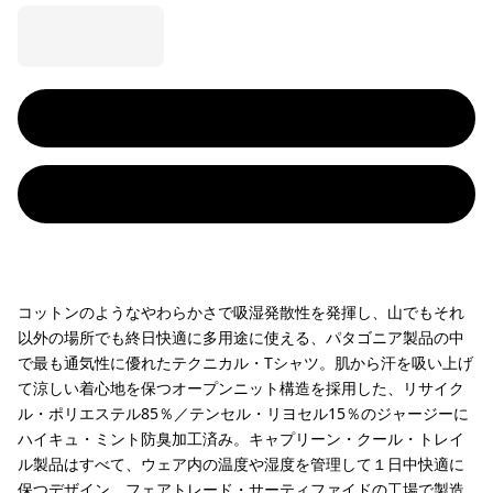
コットンのようなやわらかさで吸湿発散性を発揮し、山でもそれ
以外の場所でも終日快適に多用途に使える、パタゴニア製品の中
で最も通気性に優れたテクニカル・Tシャツ。肌から汗を吸い上げ
て涼しい着心地を保つオープンニット構造を採用した、リサイク
ル・ポリエステル85％／テンセル・リヨセル15％のジャージーに
ハイキュ・ミント防臭加工済み。キャプリーン・クール・トレイ
ル製品はすべて、ウェア内の温度や湿度を管理して１日中快適に
保つデザイン。フェアトレード・サーティファイドの工場で製造