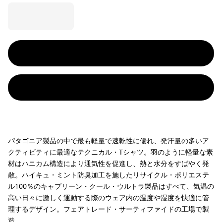
パタゴニア製品の中で最も軽量で速乾性に優れ、発汗量の多いア
クティビティに最適なテクニカル・Tシャツ。羽のように軽量な素
材はハニカム構造により通気性を促進し、熱と水分をすばやく発
散。ハイキュ・ミント防臭加工を施したリサイクル・ポリエステ
ル100％のキャプリーン・クール・ウルトラ製品はすべて、気温の
高い日々に激しく運動する際のウェア内の温度や湿度を快適に管
理するデザイン。フェアトレード・サーティファイドの工場で製
造