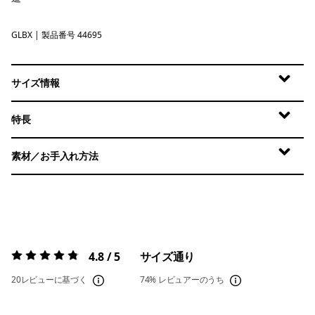
GLBX
Glacial Blue - Light Glacial Blue X-Dye
| 製品番号 44695
サイズ情報
特長
素材／お手入れ方法
4.8 / 5
サイズ通り
評価:
4.8 / 5
20レビューに基づく
74%
レビュアーのうち