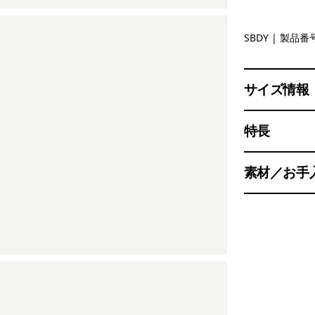
Seabird G
SBDY
| 製品番号
サイズ情報
特長
素材／お手