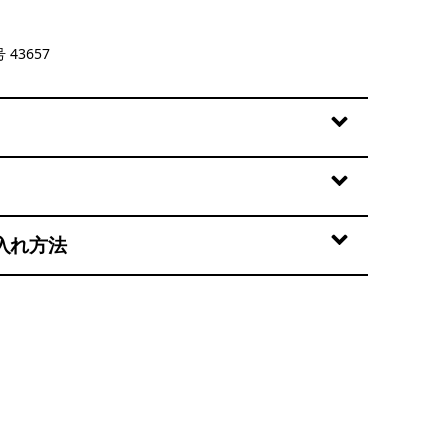
rey
 43657
入れ方法