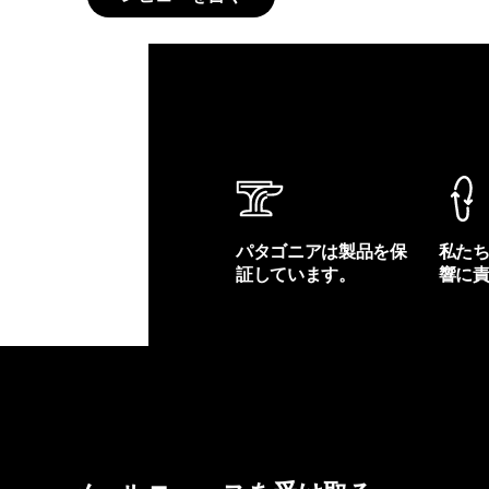
パタゴニアは製品を保
私た
証しています。
響に
製品保証を見る
フット