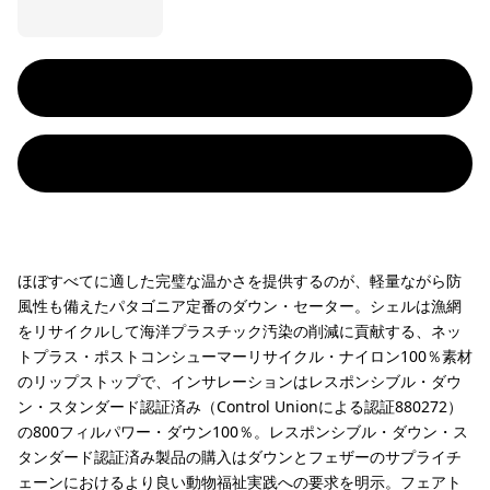
ほぼすべてに適した完璧な温かさを提供するのが、軽量ながら防
風性も備えたパタゴニア定番のダウン・セーター。シェルは漁網
をリサイクルして海洋プラスチック汚染の削減に貢献する、ネッ
トプラス・ポストコンシューマーリサイクル・ナイロン100％素材
のリップストップで、インサレーションはレスポンシブル・ダウ
ン・スタンダード認証済み（Control Unionによる認証880272）
の800フィルパワー・ダウン100％。レスポンシブル・ダウン・ス
タンダード認証済み製品の購入はダウンとフェザーのサプライチ
ェーンにおけるより良い動物福祉実践への要求を明示。フェアト