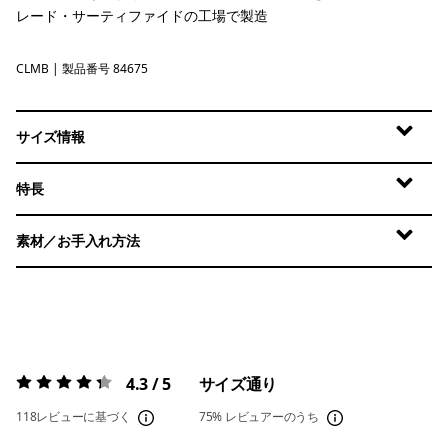
レード・サーティファイドの工場で製造
CLMB
Clement Blue
| 製品番号 84675
サイズ情報
特長
素材／お手入れ方法
4.3 / 5
サイズ通り
評価:
4.3 / 5
118レビューに基づく
75%
レビュアーのうち