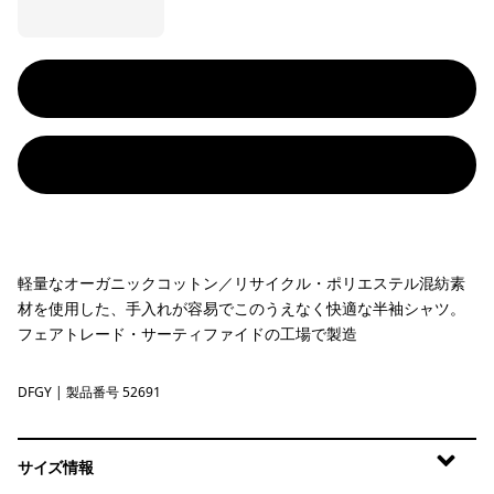
軽量なオーガニックコットン／リサイクル・ポリエステル混紡素
材を使用した、手入れが容易でこのうえなく快適な半袖シャツ。
フェアトレード・サーティファイドの工場で製造
DFGY
Deep Freeze: Forge Grey
| 製品番号 52691
サイズ情報